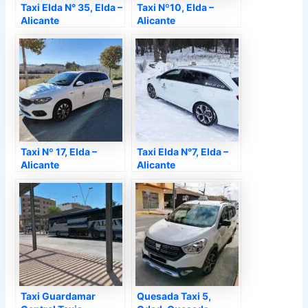
Taxi Elda N° 35, Elda –
Taxi Nº10, Elda –
Alicante
Alicante
Taxi Nº 17, Elda –
Taxi Elda N°7, Elda –
Alicante
Alicante
Taxi Guardamar
Quesada Taxi 5,