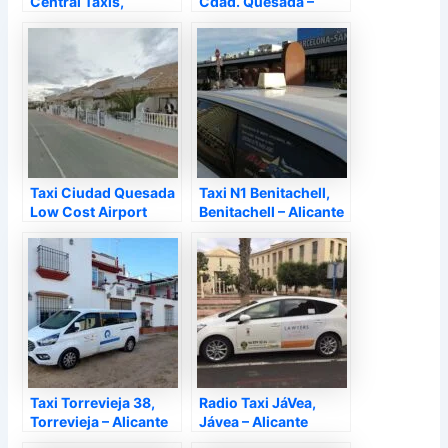
Central Taxis,
Cdad. Quesada –
Guardamar del
Alicante
Segura – Alicante
Taxi Ciudad Quesada
Taxi N1 Benitachell,
Low Cost Airport
Benitachell – Alicante
Transfers, Rojales –
Alicante
Taxi Torrevieja 38,
Radio Taxi JáVea,
Torrevieja – Alicante
Jávea – Alicante