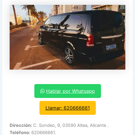
Hablar por Whatsapp
Llamar: 620666661
Dirección:
C. Sondeo, 9, 03590 Altea, Alicante .
Teléfono:
620666661.