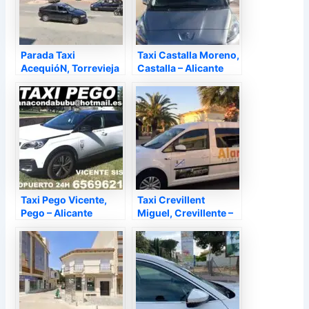
Parada Taxi
Taxi Castalla Moreno,
AcequióN, Torrevieja
Castalla – Alicante
– Alicante
Taxi Pego Vicente,
Taxi Crevillent
Pego – Alicante
Miguel, Crevillente –
Alicante