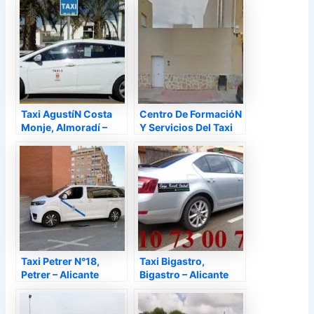
Taxi AgustíN Costa
Centro De FormacióN
Monje, Almoradí –
Y Servicios Del Taxi
Alicante
De La Comunidad
Valenciana S.L., La
Nucía – Alicante
Taxi Petrer N°18,
Taxi Bigastro,
Petrer – Alicante
Bigastro – Alicante