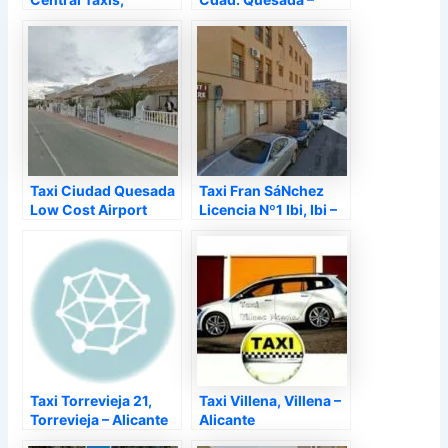
Guardamar del
Alicante
Segura – Alicante
Taxi Ciudad Quesada
Taxi Fran SáNchez
Low Cost Airport
Licencia Nº1 Ibi, Ibi –
Transfers, Rojales –
Alicante
Alicante
Taxi Torrevieja 21,
Taxi Villena, Villena –
Torrevieja – Alicante
Alicante