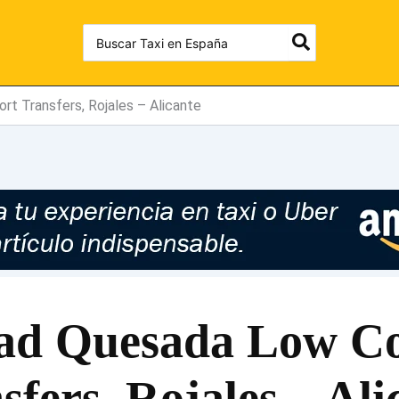
Search
for:
rt Transfers, Rojales – Alicante
ad Quesada Low Co
sfers, Rojales – Ali