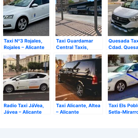
Taxi Nº3 Rojales,
Taxi Guardamar
Quesada Tax
Rojales – Alicante
Central Taxis,
Cdad. Quesa
Guardamar del
Alicante
Segura – Alicante
Radio Taxi JáVea,
Taxi Alicante, Altea
Taxi Els Pobl
Jávea – Alicante
– Alicante
Setla-Mirarr
Alicante