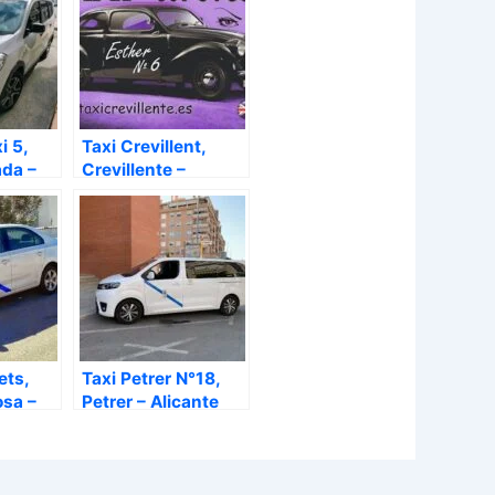
i 5,
Taxi Crevillent,
da –
Crevillente –
Alicante
ets,
Taxi Petrer N°18,
osa –
Petrer – Alicante