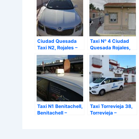
Ciudad Quesada
Taxi Nº 4 Ciudad
Taxi N2, Rojales –
Quesada Rojales,
Alicante
Rojales – Alicante
Taxi N1 Benitachell,
Taxi Torrevieja 38,
Benitachell –
Torrevieja –
Alicante
Alicante