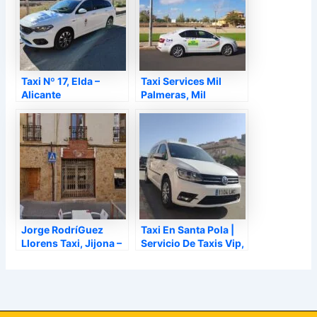
Taxi Nº 17, Elda –
Taxi Services Mil
Alicante
Palmeras, Mil
Palmeras – Alicante
Jorge RodríGuez
Taxi En Santa Pola |
Llorens Taxi, Jijona –
Servicio De Taxis Vip,
Alicante
Santa Pola – Alicante