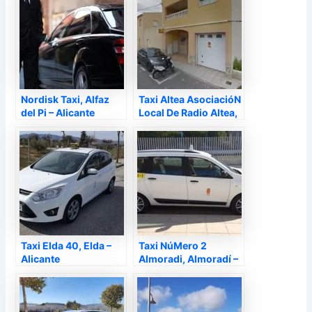
Nordisk Taxi, Alfaz
Taxi Altea AsociacióN
del Pi – Alicante
Local De Radio Altea,
La Nucía – Alicante
Taxi Elda 40, Elda –
Taxi NúMero 2
Alicante
Almoradi, Almoradí –
Alicante