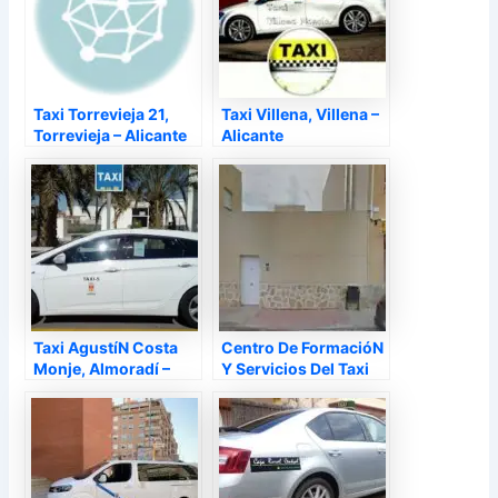
Taxi Torrevieja 21,
Taxi Villena, Villena –
Torrevieja – Alicante
Alicante
Taxi AgustíN Costa
Centro De FormacióN
Monje, Almoradí –
Y Servicios Del Taxi
Alicante
De La Comunidad
Valenciana S.L., La
Nucía – Alicante