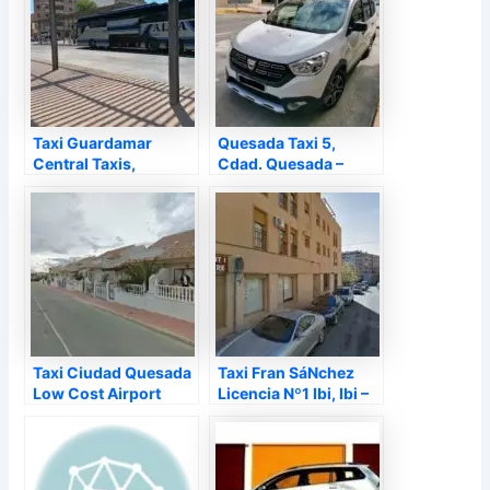
Taxi Guardamar
Quesada Taxi 5,
Central Taxis,
Cdad. Quesada –
Guardamar del
Alicante
Segura – Alicante
Taxi Ciudad Quesada
Taxi Fran SáNchez
Low Cost Airport
Licencia Nº1 Ibi, Ibi –
Transfers, Rojales –
Alicante
Alicante