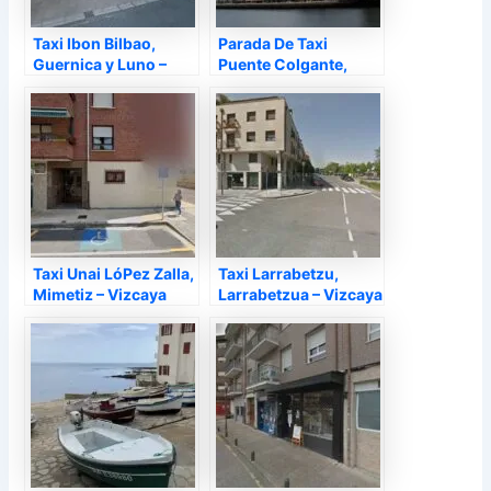
Taxi Ibon Bilbao,
Parada De Taxi
Guernica y Luno –
Puente Colgante,
Vizcaya
Portugalete – Vizcaya
Taxi Unai LóPez Zalla,
Taxi Larrabetzu,
Mimetiz – Vizcaya
Larrabetzua – Vizcaya