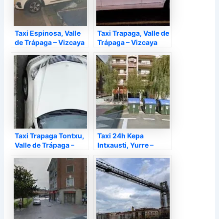
Taxi Espinosa, Valle
Taxi Trapaga, Valle de
de Trápaga – Vizcaya
Trápaga – Vizcaya
Taxi Trapaga Tontxu,
Taxi 24h Kepa
Valle de Trápaga –
Intxausti, Yurre –
Vizcaya
Vizcaya