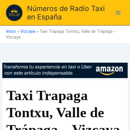
Ir
Números de Radio Taxi
al
en España
contenido
Inicio
»
Vizcaya
»
Taxi Trapaga Tontxu, Valle de Trápaga –
Vizcaya
Taxi Trapaga
Tontxu, Valle de
Trápaga – Vizcaya