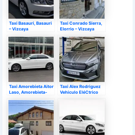
Taxi Basauri, Basauri
Taxi Conrado Sierra,
– Vizcaya
Elorrio – Vizcaya
Taxi Amorebieta Aitor
Taxi Alex Rodriguez
Laso, Amorebieta-
Vehiculo EléCtrico
Echano – Vizcaya
24/7, San Julián de
Musques o
Somorrostro –
Vizcaya