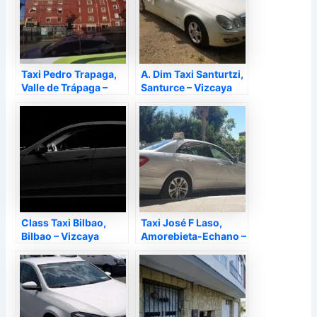
Taxi Pedro Trapaga,
A. Dim Taxi Santurtzi,
Valle de Trápaga –
Santurce – Vizcaya
Vizcaya
Class Taxi Bilbao,
Taxi José F Laso,
Bilbao – Vizcaya
Amorebieta-Echano –
Vizcaya