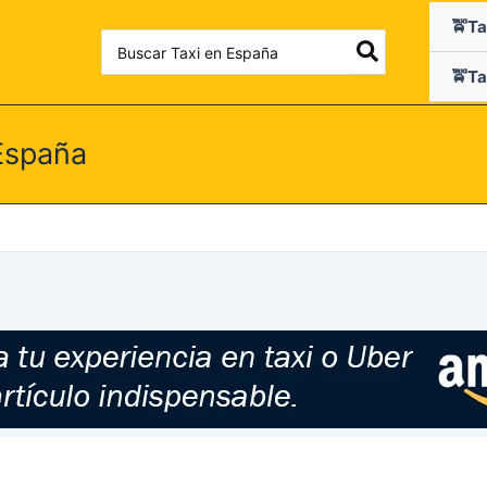
🚖Ta
Search
for:
🚖Ta
España