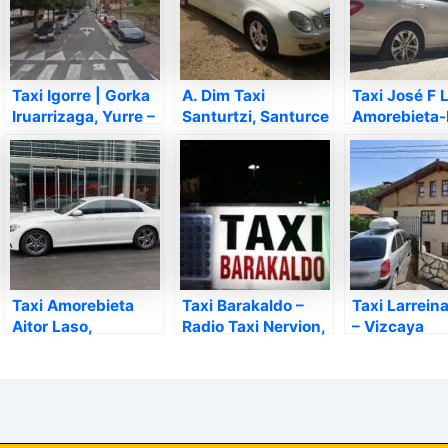
Taxi Igorre | Gorka
A. Dim Taxi
Taxi José F 
Iruarrizaga, Yurre –
Santurtzi, Santurce
Amorebieta
Vizcaya
– Vizcaya
– Vizcaya
Taxi Amorebieta
Taxi Barakaldo –
Taxi Larreina
Aitor Laso,
Radio Taxi Nervion,
– Vizcaya
Amorebieta-Echano
Baracaldo –
– Vizcaya
Vizcaya