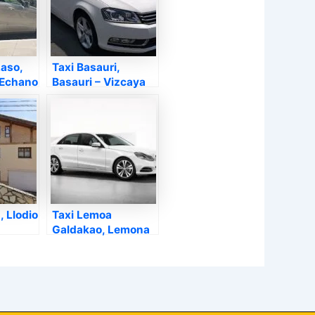
Laso,
Taxi Basauri,
-Echano
Basauri – Vizcaya
, Llodio
Taxi Lemoa
Galdakao, Lemona
– Vizcaya