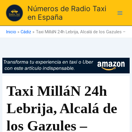
Ir
Números de Radio Taxi
al
en España
contenido
Inicio
»
Cádiz
»
Taxi MilláN 24h Lebrija, Alcalá de los Gazules –
Taxi MilláN 24h
Lebrija, Alcalá de
los Gazules –