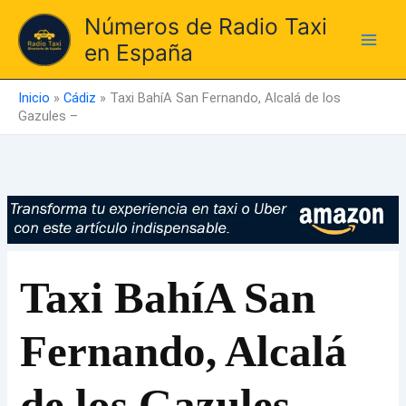
Ir
Números de Radio Taxi
al
en España
contenido
Inicio
»
Cádiz
»
Taxi BahíA San Fernando, Alcalá de los
Gazules –
Taxi BahíA San
Fernando, Alcalá
de los Gazules –