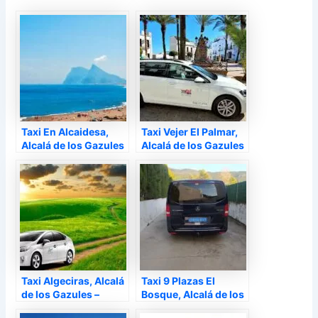
Taxi En Alcaidesa,
Taxi Vejer El Palmar,
Alcalá de los Gazules
Alcalá de los Gazules
–
–
Taxi Algeciras, Alcalá
Taxi 9 Plazas El
de los Gazules –
Bosque, Alcalá de los
Gazules –