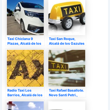
Taxi Chiclana 9
Taxi San Roque,
Plazas, Alcalá de los
Alcalá de los Gazules
Gazules –
–
Radio Taxi Los
Taxi Rafael Basallote.
Barrios, Alcalá de los
Novo Santi Petri.,
Gazules –
Alcalá de los Gazules
–