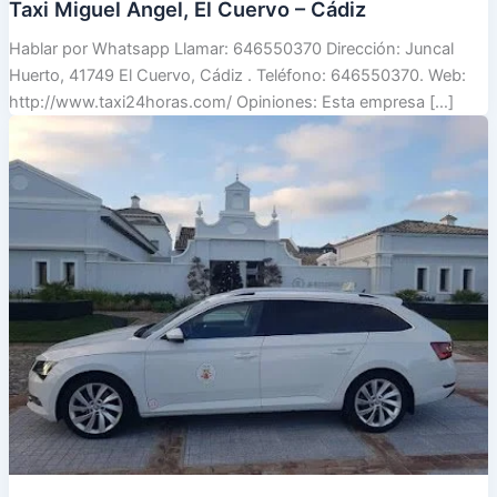
Taxi Miguel Angel, El Cuervo – Cádiz
Hablar por Whatsapp Llamar: 646550370 Dirección: Juncal
Huerto, 41749 El Cuervo, Cádiz . Teléfono: 646550370. Web:
http://www.taxi24horas.com/ Opiniones: Esta empresa […]