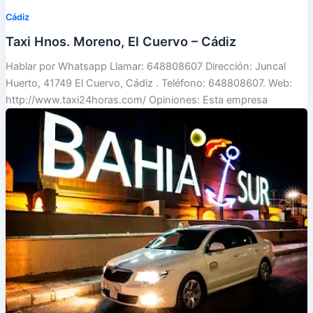
Cádiz
Taxi Hnos. Moreno, El Cuervo – Cádiz
Hablar por Whatsapp Llamar: 648808607 Dirección: Juncal
Huerto, 41749 El Cuervo, Cádiz . Teléfono: 648808607. Web:
http://www.taxi24horas.com/ Opiniones: Esta empresa