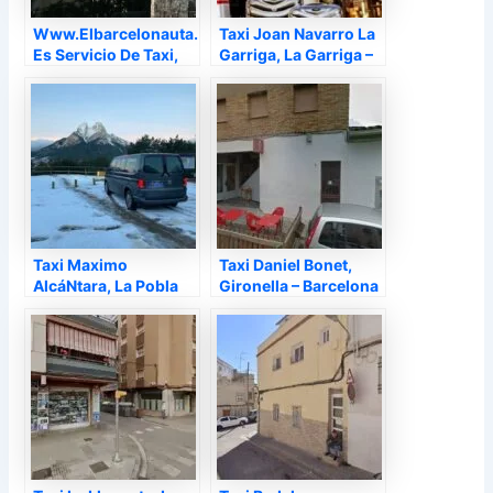
Www.Elbarcelonauta.
Taxi Joan Navarro La
Es Servicio De Taxi,
Garriga, La Garriga –
Sta Coloma de
Barcelona
Gramanet – Barcelona
Taxi Maximo
Taxi Daniel Bonet,
AlcáNtara, La Pobla
Gironella – Barcelona
de Lillet – Barcelona