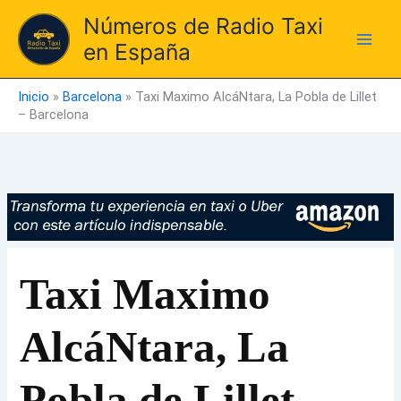
Ir
Números de Radio Taxi
al
en España
contenido
Inicio
»
Barcelona
»
Taxi Maximo AlcáNtara, La Pobla de Lillet
– Barcelona
Taxi Maximo
AlcáNtara, La
Pobla de Lillet –