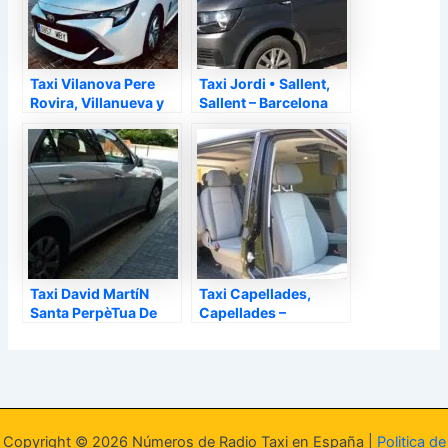
Taxi Vilanova Pere
Taxi Jordi • Sallent,
Rovira, Villanueva y
Sallent – Barcelona
Geltrú – Barcelona
Taxi David MartíN
Taxi Capellades,
Santa PerpèTua De
Capellades –
Mogoda, Santa
Barcelona
Perpètua de Mogoda
– Barcelona
Copyright © 2026 Números de Radio Taxi en España |
Politica de