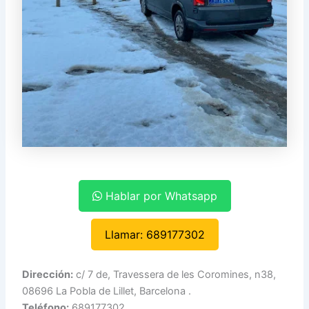
Hablar por Whatsapp
Llamar: 689177302
Dirección:
c/ 7 de, Travessera de les Coromines, n38,
08696 La Pobla de Lillet, Barcelona .
Teléfono:
689177302.