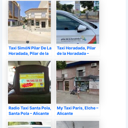
Taxi SimóN Pilar De La
Taxi Horadada, Pilar
Horadada, Pilar de la
de la Horadada –
Horadada – Alicante
Alicante
Radio Taxi Santa Pola,
My Taxi Paris, Elche –
Santa Pola – Alicante
Alicante