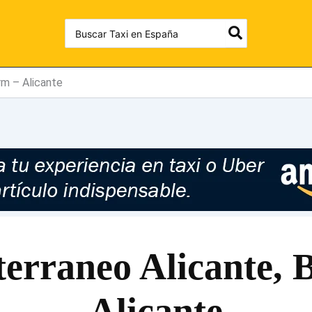
Search
for:
rm – Alicante
terraneo Alicante, 
Alicante