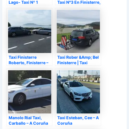
Lago- Taxi Nº 1
Taxi N°3 En Finisterre,
Finisterre 5 / 7 Plazas,
Finisterre – A Coruña
Finisterre – A Coruña
Taxi Finisterre
Taxi Rober &Amp; Bel
Roberto, Finisterre –
Finisterre | Taxi
A Coruña
Finisterre, Finisterre –
A Coruña
Manolo Rial Taxi,
Taxi Esteban, Cee – A
Carballo – A Coruña
Coruña