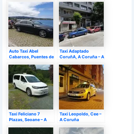
Auto Taxi Abel
Taxi Adaptado
Cabarcos, Puentes de
CoruñA, A Coruña – A
García Rodríguez – A
Coruña
Coruña
Taxi Feliciano 7
Taxi Leopoldo, Cee –
Plazas, Seoane – A
A Coruña
Coruña