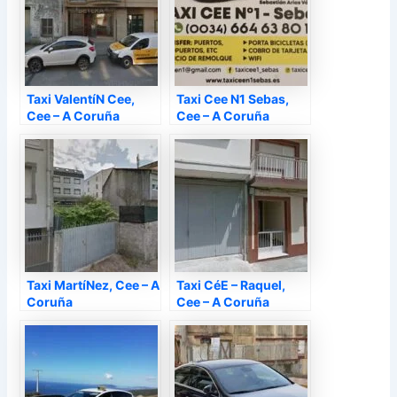
Taxi ValentíN Cee,
Taxi Cee N1 Sebas,
Cee – A Coruña
Cee – A Coruña
Taxi MartíNez, Cee – A
Taxi CéE – Raquel,
Coruña
Cee – A Coruña