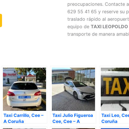
preocupaciones. Contacte 
629 55 41 65 y reserve su p
traslado rápido al aeropuert
equipo de
TAXI LEOPOLDO
transporte de manera amabl
Taxi Carrillo, Cee –
Taxi Julio Figueroa
Taxi Leo, Ce
A Coruña
Cee, Cee – A
Coruña
Coruña