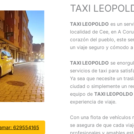
TAXI LEOPOL
TAXI LEOPOLDO
es un serv
localidad de Cee, en A Coru
corazón del pueblo, este ser
un viaje seguro y cómodo a 
TAXI LEOPOLDO
se enorgul
servicios de taxi para satis
Ya sea que necesite un trasl
ciudad o simplemente un reco
equipo de
TAXI LEOPOLDO
experiencia de viaje.
Con una flota de vehículos
se asegura de que cada via
lamar: 629554165
profesionales y amables est