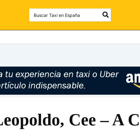
Search
for:
Leopoldo, Cee – A 