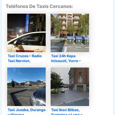
Teléfonos De Taxis Cercanos:
Taxi Cruces – Radio
Taxi 24h Kepa
Taxi Nervion,
Intxausti, Yurre –
Baracaldo – Vizcaya
Vizcaya
Taxi Joseba, Durango
Taxi Ibon Bilbao,
– Vizcaya
Guernica y Luno –