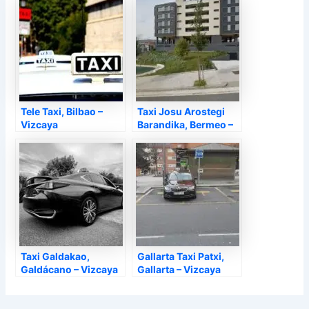
Tele Taxi, Bilbao –
Taxi Josu Arostegi
Vizcaya
Barandika, Bermeo –
Vizcaya
Taxi Galdakao,
Gallarta Taxi Patxi,
Galdácano – Vizcaya
Gallarta – Vizcaya