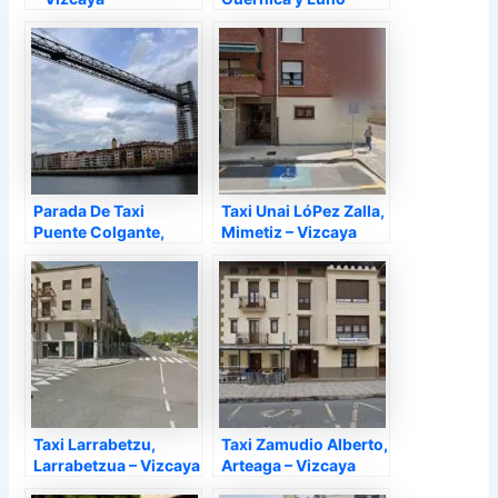
Vizcaya
Parada De Taxi
Taxi Unai LóPez Zalla,
Puente Colgante,
Mimetiz – Vizcaya
Portugalete – Vizcaya
Taxi Larrabetzu,
Taxi Zamudio Alberto,
Larrabetzua – Vizcaya
Arteaga – Vizcaya