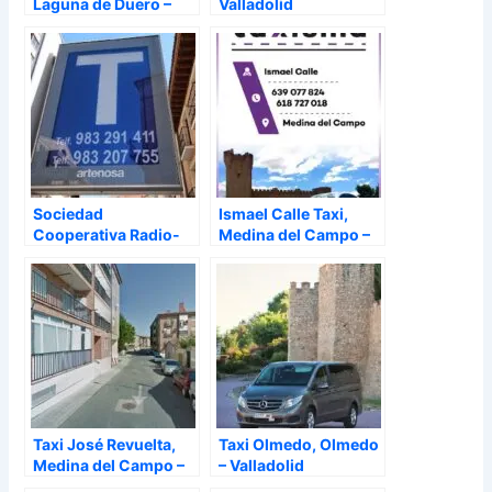
Laguna de Duero –
Valladolid
Valladolid
Sociedad
Ismael Calle Taxi,
Cooperativa Radio-
Medina del Campo –
Taxi Valladolid,
Valladolid
Valladolid – Valladolid
Taxi José Revuelta,
Taxi Olmedo, Olmedo
Medina del Campo –
– Valladolid
Valladolid