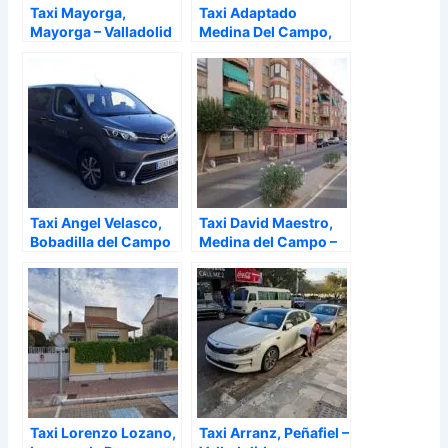
Taxi Mayorga,
Taxi Adaptado
Mayorga – Valladolid
Medina Del Campo,
Medina del Campo –
Valladolid
Taxi Angel Velasco,
Taxi David Maestro,
Bobadilla del Campo
Medina del Campo –
– Valladolid
Valladolid
Taxi Lorenzo Lozano,
Taxi Arranz, Peñafiel –