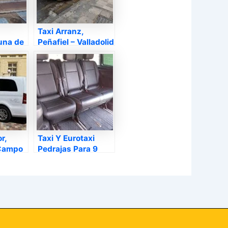
Taxi Arranz,
una de
Peñafiel – Valladolid
adolid
r,
Taxi Y Eurotaxi
 Campo
Pedrajas Para 9
Plazas, Pedrajas de
San Esteban –
Valladolid