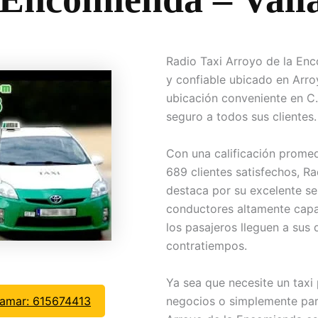
Radio Taxi Arroyo de la Enc
y confiable ubicado en Arro
ubicación conveniente en C.
seguro a todos sus clientes.
Con una calificación promed
689 clientes satisfechos, R
destaca por su excelente ser
conductores altamente capa
los pasajeros lleguen a sus 
contratiempos.
Ya sea que necesite un taxi 
negocios o simplemente par
lamar: 615674413