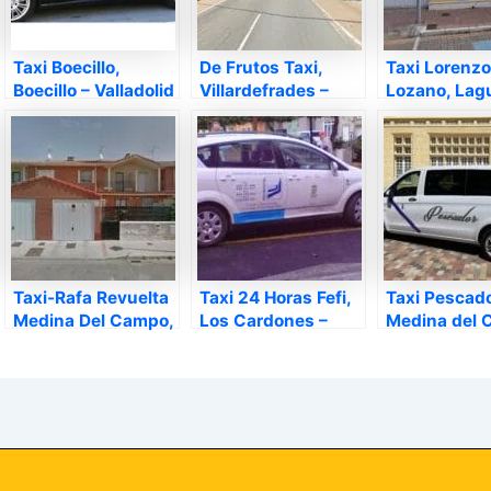
Taxi Boecillo,
De Frutos Taxi,
Taxi Lorenzo
Boecillo – Valladolid
Villardefrades –
Lozano, Lag
Valladolid
Duero – Vall
Taxi-Rafa Revuelta
Taxi 24 Horas Fefi,
Taxi Pescado
Medina Del Campo,
Los Cardones –
Medina del
Medina del Campo
Valladolid
– Valladolid
– Valladolid