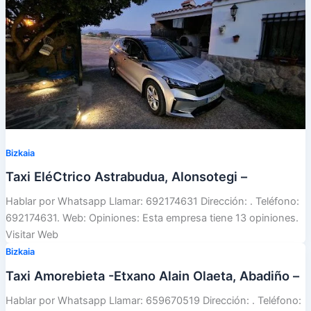
Bizkaia
Taxi EléCtrico Astrabudua, Alonsotegi –
Hablar por Whatsapp Llamar: 692174631 Dirección: . Teléfono:
692174631. Web: Opiniones: Esta empresa tiene 13 opiniones.
Visitar Web
Bizkaia
Taxi Amorebieta -Etxano Alain Olaeta, Abadiño –
Hablar por Whatsapp Llamar: 659670519 Dirección: . Teléfono: