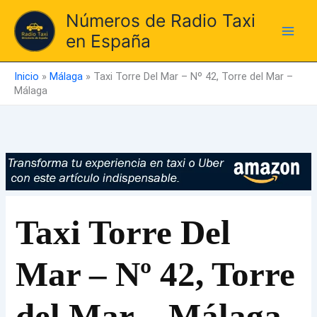
Ir
Números de Radio Taxi
al
en España
contenido
Inicio
»
Málaga
»
Taxi Torre Del Mar – Nº 42, Torre del Mar –
Málaga
Taxi Torre Del
Mar – Nº 42, Torre
del Mar – Málaga