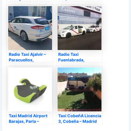
Calzada – Madrid
Jarama – Madrid
Radio Taxi Ajalvir –
Radio Taxi
Paracuellos,
Fuenlabrada,
Paracuellos de
Fuenlabrada – Madrid
Jarama – Madrid
Taxi Madrid Airport
Taxi CobeñA Licencia
Barajas, Parla –
3, Cobeña – Madrid
Madrid