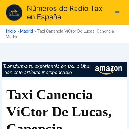
Ir
Números de Radio Taxi
al
en España
contenido
Inicio
»
Madrid
»
Taxi Canencia VíCtor De Lucas, Canencia –
Madrid
Taxi Canencia
VíCtor De Lucas,
Canencia –