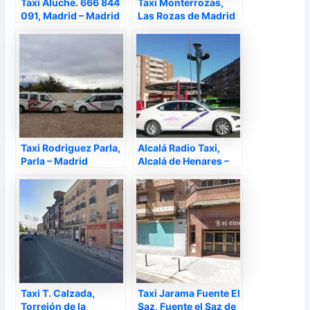
Taxi Aluche. 666 844
Taxi Monterrozas,
091, Madrid – Madrid
Las Rozas de Madrid
– Madrid
Taxi Rodriguez Parla,
Alcalá Radio Taxi,
Parla – Madrid
Alcalá de Henares –
Madrid
Taxi T. Calzada,
Taxi Jarama Fuente El
Torrejón de la
Saz, Fuente el Saz de