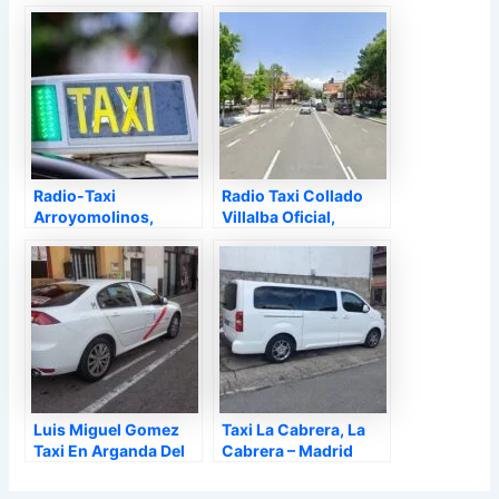
Alarcón – Madrid
Valdeiglesias –
Madrid
Radio-Taxi
Radio Taxi Collado
Arroyomolinos,
Villalba Oficial,
Arroyomolinos –
Collado Villalba –
Madrid
Madrid
Luis Miguel Gomez
Taxi La Cabrera, La
Taxi En Arganda Del
Cabrera – Madrid
Rey, Arganda del Rey
– Madrid