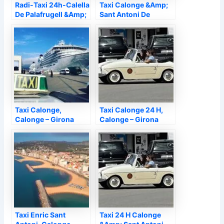
Radi-Taxi 24h-Calella
Taxi Calonge &Amp;
De Palafrugell &Amp;
Sant Antoni De
Llafranc, Calonge –
Calonge, Calonge –
Taxi Calonge,
Taxi Calonge 24 H,
Calonge – Girona
Calonge – Girona
Taxi Enric Sant
Taxi 24 H Calonge