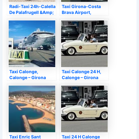
Radi-Taxi 24h-Calella
Taxi Girona-Costa
De Palafrugell &Amp;
Brava Airport,
Llafranc, Calonge –
Calonge –
Taxi Calonge,
Taxi Calonge 24 H,
Calonge – Girona
Calonge – Girona
Taxi Enric Sant
Taxi 24 H Calonge