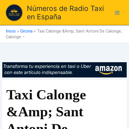
Ir
Números de Radio Taxi
al
en España
contenido
Inicio
»
Girona
»
Taxi Calonge &Amp; Sant Antoni De Calonge,
Calonge –
Taxi Calonge
&Amp; Sant
Antoni De