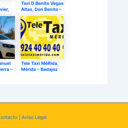
Taxi D Benito Vegas
vier,
Altas, Don Benito –
ajoz
Badajoz
anuel
Tele Taxi MéRida,
erra –
Mérida – Badajoz
ontacto
|
Aviso Legal