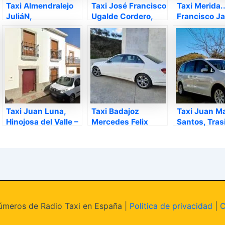
Taxi Almendralejo
Taxi José Francisco
Taxi Merida..
JuliáN,
Ugalde Cordero,
Francisco Ja
Almendralejo –
Mérida – Badajoz
Mérida – Bad
Badajoz
Taxi Juan Luna,
Taxi Badajoz
Taxi Juan M
Hinojosa del Valle –
Mercedes Felix
Santos, Trasi
Badajoz
Giraldo Barragan,
Badajoz
Badajoz – Badajoz
meros de Radio Taxi en España |
Politica de privacidad
|
C