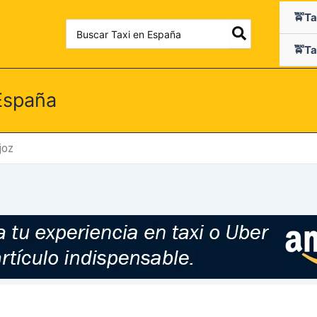
🚖Ta
Search
for:
🚖Ta
España
joz