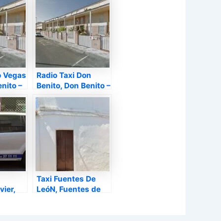
o Vegas
Radio Taxi Don
enito –
Benito, Don Benito –
Badajoz
Taxi Fuentes De
vier,
LeóN, Fuentes de
ajoz
León – Badajoz