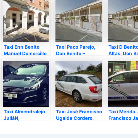
Taxi Enn Benito
Taxi Paco Parejo,
Taxi D Benit
Manuel Domorcillo
Don Benito –
Altas, Don B
Moreno, Don Benito
Badajoz
Badajoz
– Badajoz
Taxi Almendralejo
Taxi José Francisco
Taxi Merida..
JuliáN,
Ugalde Cordero,
Francisco Ja
Almendralejo –
Mérida – Badajoz
Mérida – Bad
Badajoz