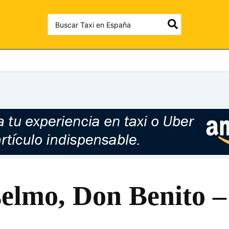
Search
for:
selmo, Don Benito –