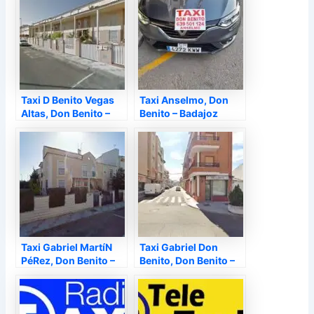
Taxi D Benito Vegas
Taxi Anselmo, Don
Altas, Don Benito –
Benito – Badajoz
Badajoz
Taxi Gabriel MartíN
Taxi Gabriel Don
PéRez, Don Benito –
Benito, Don Benito –
Badajoz
Badajoz