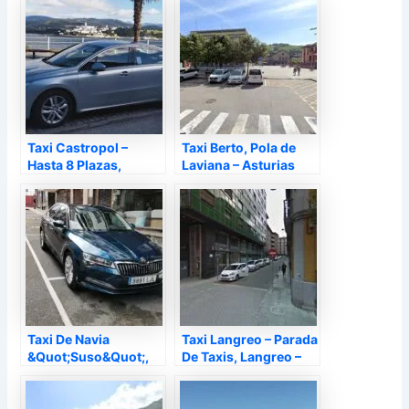
Asturias
Taxi Castropol –
Taxi Berto, Pola de
Hasta 8 Plazas,
Laviana – Asturias
Figueras – Asturias
Taxi De Navia
Taxi Langreo – Parada
&Quot;Suso&Quot;,
De Taxis, Langreo –
Navia – Asturias
Asturias