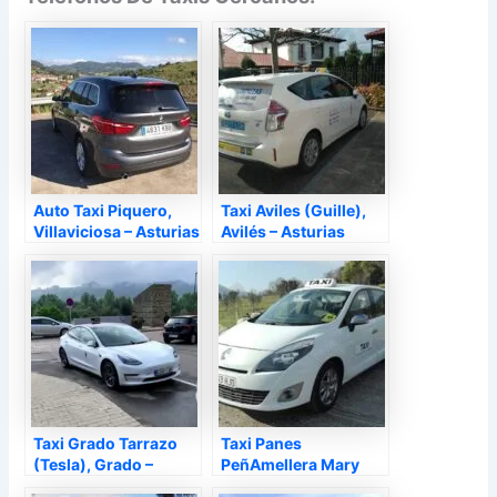
Auto Taxi Piquero,
Taxi Aviles (Guille),
Villaviciosa – Asturias
Avilés – Asturias
Taxi Grado Tarrazo
Taxi Panes
(Tesla), Grado –
PeñAmellera Mary
Asturias
Carabel, Panes –