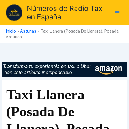
Ir
Números de Radio Taxi
al
en España
contenido
Inicio
»
Asturias
»
Taxi Llanera (Posada De Llanera), Posada –
Asturias
Taxi Llanera
(Posada De
Llanera), Posada –