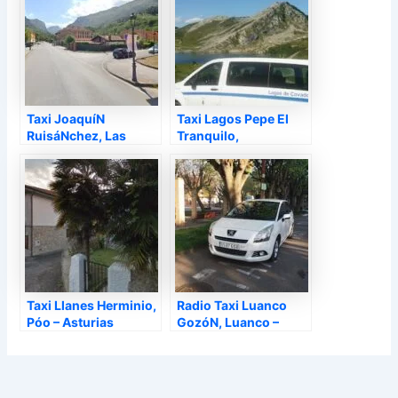
Taxi JoaquíN
Taxi Lagos Pepe El
RuisáNchez, Las
Tranquilo,
Arenas – Asturias
Covadonga –
Asturias
Taxi Llanes Herminio,
Radio Taxi Luanco
Póo – Asturias
GozóN, Luanco –
Asturias