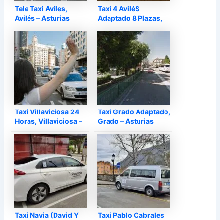
Tele Taxi Aviles,
Taxi 4 AviléS
Avilés – Asturias
Adaptado 8 Plazas,
Avilés – Asturias
Taxi Villaviciosa 24
Taxi Grado Adaptado,
Horas, Villaviciosa –
Grado – Asturias
Asturias
Taxi Navia (David Y
Taxi Pablo Cabrales