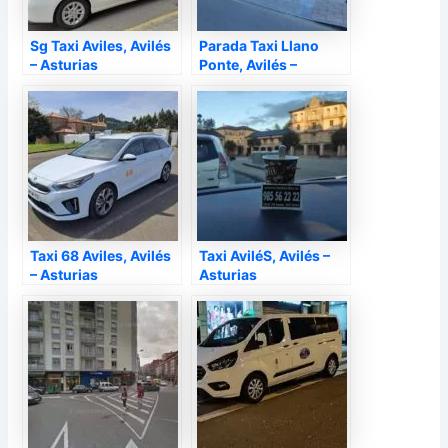
Sg Taxi Aviles, Avilés
Parada Taxi Llano
– Asturias
Ponte, Avilés –
Asturias
Taxi 68 Aviles, Avilés
Taxi AviléS, Avilés –
– Asturias
Asturias