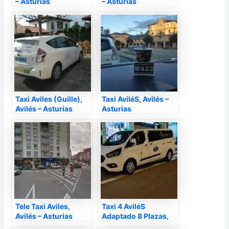
– Asturias
– Asturias
Taxi Aviles (Guille),
Taxi AviléS, Avilés –
Avilés – Asturias
Asturias
Tele Taxi Aviles,
Taxi 4 AviléS
Avilés – Asturias
Adaptado 8 Plazas,
Avilés – Asturias