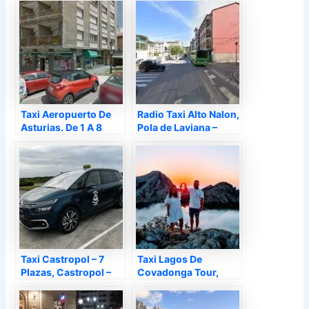
Taxi Aeropuerto De
Radio Taxi Alto Nalon,
Asturias. De 1 A 8
Pola de Laviana –
Pasajeros. Taxi
Asturias
Aeropuerto Ovd,
Pravia – Asturias
Taxi Castropol – 7
Taxi Lagos De
Plazas, Castropol –
Covadonga Tour,
Asturias
Covadonga –
Asturias