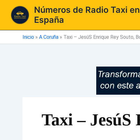
Ir
Números de Radio Taxi en
al
España
contenido
Inicio
»
A Coruña
»
Taxi – JesúS Enrique Rey Souto, B
Taxi – JesúS