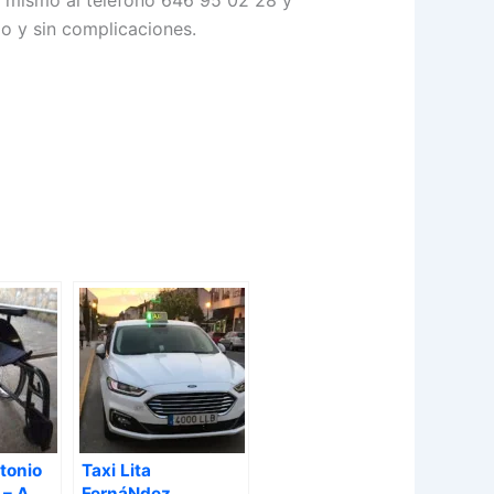
y mismo al teléfono 646 95 02 28 y
o y sin complicaciones.
tonio
Taxi Lita
 – A
FernáNdez,