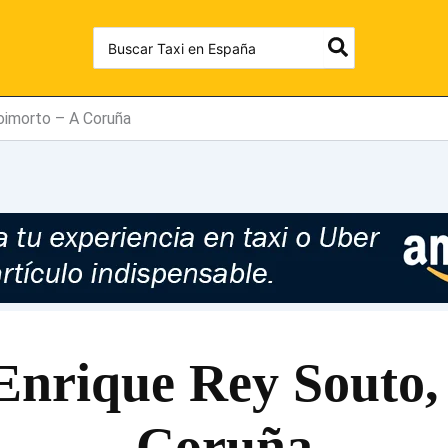
Search
for:
oimorto – A Coruña
 Enrique Rey Souto,
Coruña