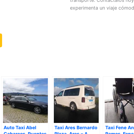
transporte. Contáctalos ho
experimenta un viaje cómod
Auto Taxi Abel
Taxi Ares Bernardo
Taxi Fene An
Cabarcos, Puentes
Plaza, Ares – A
Ramos, Fene