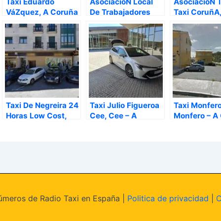
Taxi Eduardo
AsociacióN Local
AsociacióN T
VáZquez, A Coruña
De Trabajadores
Taxi CoruñA,
– A Coruña
AutóNomos De
Coruña – A 
Auto Taxi, A Coruña
– A Coruña
Taxi De Negreira 24
Taxi Julio Figueroa
Taxi Monfero
Horas Low Cost,
Cee, Cee – A
Monfero – A
Negreira – A
Coruña
Coruña
meros de Radio Taxi en España |
Politica de privacidad
|
C