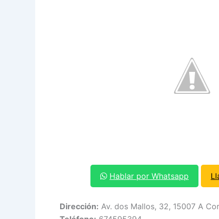
Hablar por Whatsapp
L
Dirección:
Av. dos Mallos, 32, 15007 A Cor
Teléfono:
674595394.