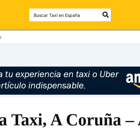
Search
for:
a
a Taxi, A Coruña –