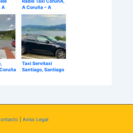
ele
Radio Taxi CoruñA,
 A
A Coruña – A
Coruña
Coruña
,
Taxi Servitaxi
 Coruña
Santiago, Santiago
de Compostela – A
Coruña
ontacto
|
Aviso Legal