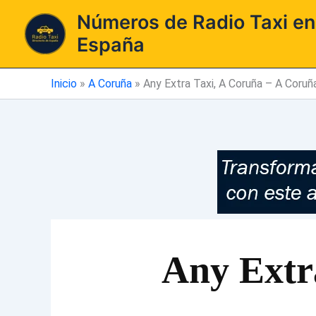
Ir
Números de Radio Taxi en
al
España
contenido
Inicio
»
A Coruña
»
Any Extra Taxi, A Coruña – A Coruñ
Any Extr