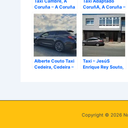
Taxi Cambre, A
Taxi Adaptado
Coruña – A Coruña
CoruñA, A Coruña –
A Coruña
Alberte Couto Taxi
Taxi – JesúS
Cedeira, Cedeira –
Enrique Rey Souto,
A Coruña
Boimorto – A
Coruña
Copyright © 2026 Nú