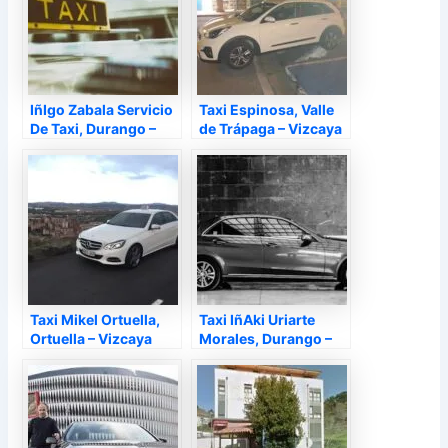
IñIgo Zabala Servicio
Taxi Espinosa, Valle
De Taxi, Durango –
de Trápaga – Vizcaya
Vizcaya
Taxi Mikel Ortuella,
Taxi IñAki Uriarte
Ortuella – Vizcaya
Morales, Durango –
Vizcaya