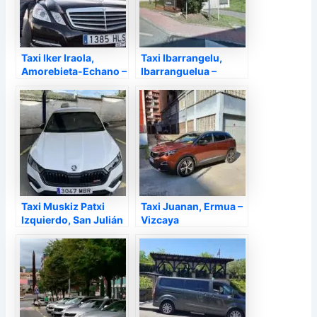
Taxi Iker Iraola,
Taxi Ibarrangelu,
Amorebieta-Echano –
Ibarranguelua –
Vizcaya
Vizcaya
Taxi Muskiz Patxi
Taxi Juanan, Ermua –
Izquierdo, San Julián
Vizcaya
de Musques o
Somorrostro –
Vizcaya