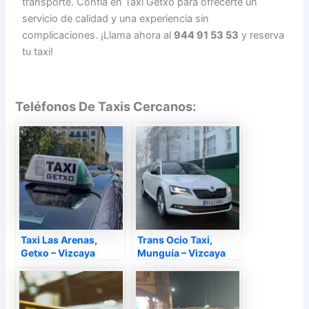
transporte. Confía en Taxi Getxo para ofrecerte un
servicio de calidad y una experiencia sin
complicaciones. ¡Llama ahora al
944 91 53 53
y reserva
tu taxi!
Teléfonos De Taxis Cercanos:
Taxi Las Arenas,
Trans Ocio Taxi,
Getxo – Vizcaya
Munguía – Vizcaya