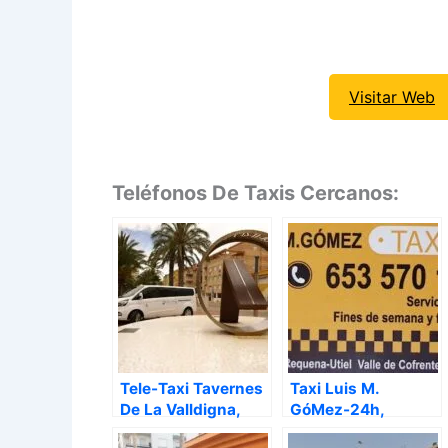
Visitar Web
Teléfonos De Taxis Cercanos:
Tele-Taxi Tavernes
Taxi Luis M.
De La Valldigna,
GóMez-24h,
Tabernes de la
Requena – Valencia