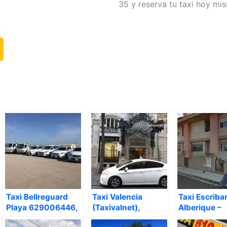
35 y reserva tu taxi hoy mi
Taxi Bellreguard
Taxi Valencia
Taxi Escriba
Playa 629006446,
(Taxivalnet),
Alberique –
Guardamar de la
Valencia – Valencia
Valencia