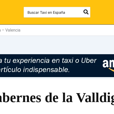
Search
for:
a – Valencia
abernes de la Valldi