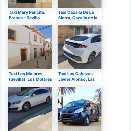
Taxi Mary Pancita,
Taxi Cazalla De La
Brenes – Sevilla
Sierra, Cazalla de la
Sierra – Sevilla
Taxi Los Molares
Taxi Las Cabezas
(Sevilla), Los Molares
Javier Alonso, Las
– Sevilla
Cabezas de San Juan
– Sevilla