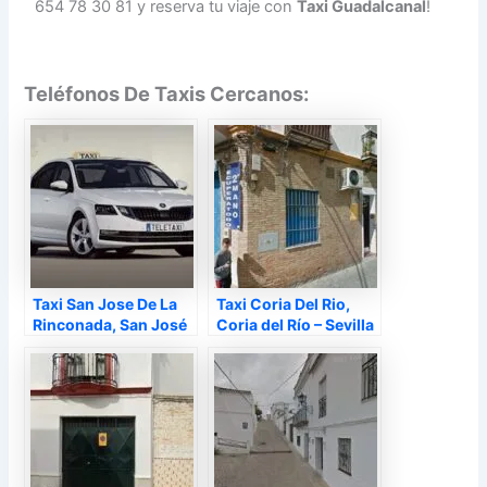
654 78 30 81 y reserva tu viaje con
Taxi Guadalcanal
!
Teléfonos De Taxis Cercanos:
Taxi San Jose De La
Taxi Coria Del Rio,
Rinconada, San José
Coria del Río – Sevilla
de la Rinconada –
Sevilla