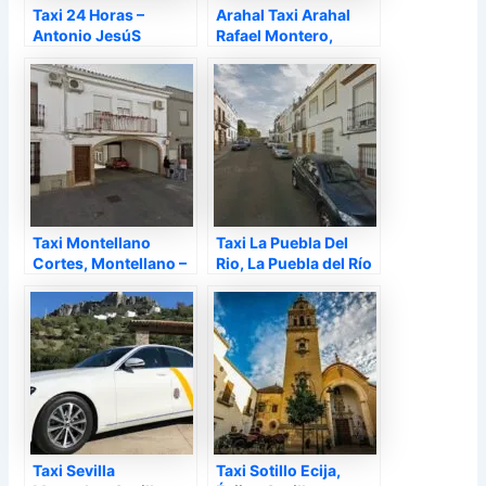
Taxi 24 Horas –
Arahal Taxi Arahal
Antonio JesúS
Rafael Montero,
JiméNez Linares – La
Arahal – Sevilla
Roda De AndalucíA,
La Roda de Andalucía
– Sevilla
Taxi Montellano
Taxi La Puebla Del
Cortes, Montellano –
Rio, La Puebla del Río
Sevilla
– Sevilla
Taxi Sevilla
Taxi Sotillo Ecija,