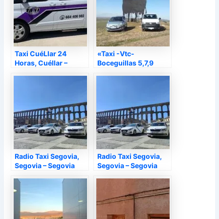
Taxi CuéLlar 24
«Taxi -Vtc-
Horas, Cuéllar –
Boceguillas 5,7,9
Segovia
Plz», Boceguillas –
Segovia
Radio Taxi Segovia,
Radio Taxi Segovia,
Segovia – Segovia
Segovia – Segovia