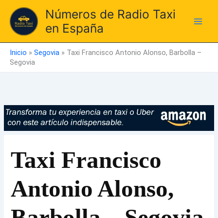
Ir
Números de Radio Taxi
al
en España
contenido
Inicio
»
Segovia
»
Taxi Francisco Antonio Alonso, Barbolla –
Segovia
Taxi Francisco
Antonio Alonso,
Barbolla – Segovia