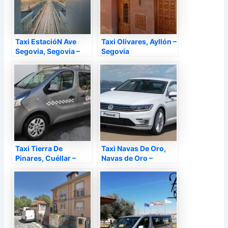
Taxi EstacióN Ave
Taxi Olivares, Ayllón –
Segovia, Segovia –
Segovia
Segovia
Taxi Tierra De
Taxi Navas De Oro,
Pinares, Cuéllar –
Navas de Oro –
Segovia
Segovia