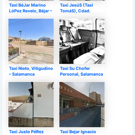
Taxi BéJar Marino
Taxi JesúS (Taxi
LóPez Revelo, Béjar –
TomáS), Cdad.
Salamanca
Rodrigo – Salamanca
Taxi Nieto, Vitigudino
Taxi Su Chofer
– Salamanca
Personal, Salamanca
– Salamanca
Taxi Justo PéRez
Taxi Bejar Ignacio