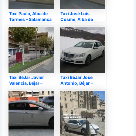
Taxi Paula, Alba de
Taxi José Luis
Tormes – Salamanca
Cosme, Alba de
Tormes – Salamanca
Taxi BéJar Javier
Taxi BéJar Jose
Valencia, Béjar –
Antonio, Béjar –
Salamanca
Salamanca