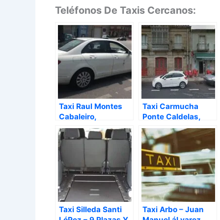
Teléfonos De Taxis Cercanos:
Taxi Raul Montes
Taxi Carmucha
Cabaleiro,
Ponte Caldelas,
Puentecaldelas –
Puentecaldelas –
Pontevedra
Pontevedra
Taxi Silleda Santi
Taxi Arbo – Juan
LóPez – 9 Plazas Y
Manuel áLvarez