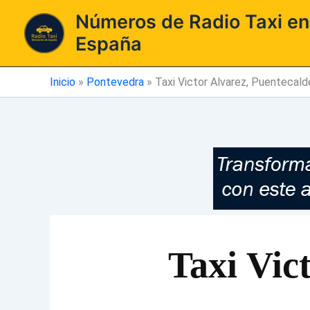
Ir
Números de Radio Taxi en
al
España
contenido
Inicio
»
Pontevedra
»
Taxi Victor Alvarez, Puentecal
Taxi Vic