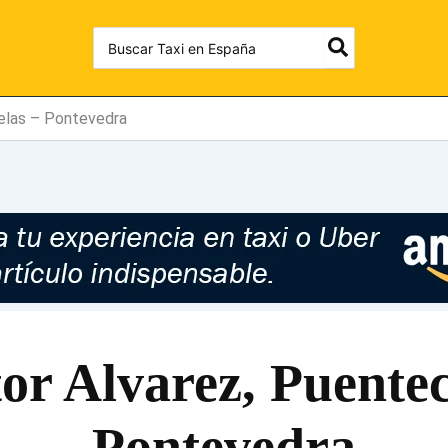
Search
for:
delas – Pontevedra
tor Alvarez, Puentec
Pontevedra