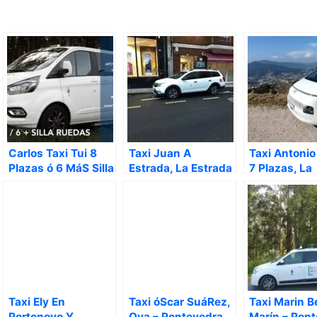
Carlos Taxi Tui 8
Taxi Juan A
Taxi Antonio
Plazas ó 6 MáS Silla
Estrada, La Estrada
7 Plazas, La
De Ruedas, Tuy –
– Pontevedra
Guardia –
Pontevedra
Pontevedra
Taxi Ely En
Taxi óScar SuáRez,
Taxi Marin Be
Portonovo Y
Oya – Pontevedra
Marín – Pon