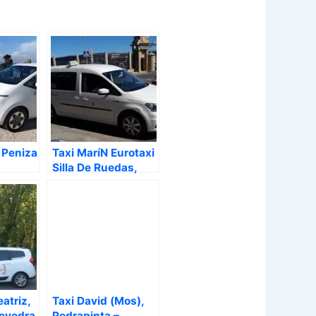
 Peniza
Taxi MaríN Eurotaxi
Silla De Ruedas,
Marín – Pontevedra
atriz,
Taxi David (Mos),
tevedra
Pedrapinta –