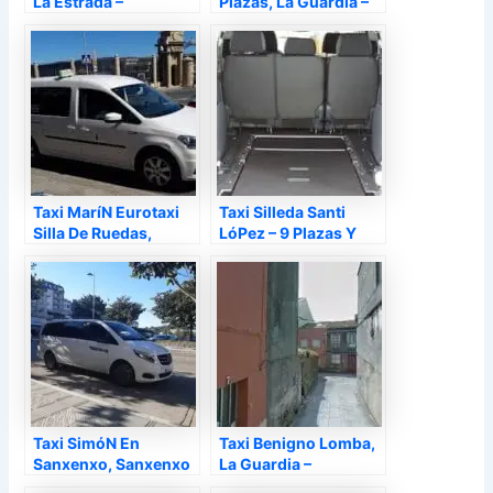
La Estrada –
Plazas, La Guardia –
Pontevedra
Pontevedra
Taxi MaríN Eurotaxi
Taxi Silleda Santi
Silla De Ruedas,
LóPez – 9 Plazas Y
Marín – Pontevedra
Silla De Ruedas,
Silleda – Pontevedra
Taxi SimóN En
Taxi Benigno Lomba,
Sanxenxo, Sanxenxo
La Guardia –
– Pontevedra
Pontevedra