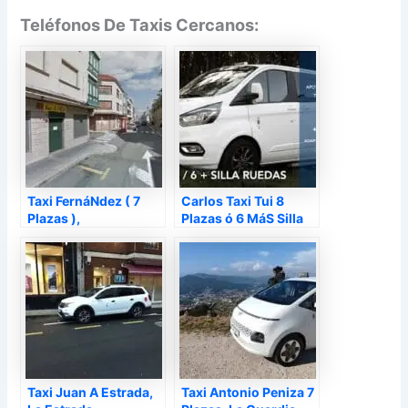
Teléfonos De Taxis Cercanos:
Taxi FernáNdez ( 7
Carlos Taxi Tui 8
Plazas ),
Plazas ó 6 MáS Silla
Puentecesures –
De Ruedas, Tuy –
Pontevedra
Pontevedra
Taxi Juan A Estrada,
Taxi Antonio Peniza 7