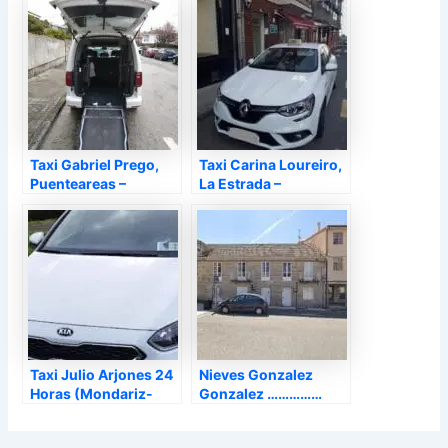
Taxi Gabriel Prego,
Taxi Carina Loureiro,
Puenteareas –
La Estrada –
Pontevedra
Pontevedra
Taxi Julio Arjones 24
Nieves Gonzalez
Horas (Mondariz-
Gonzalez ……………
Balneario),
Taxi, Nieves –
Mondariz-Balneario –
Pontevedra