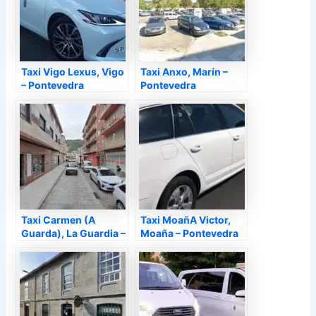
Taxi Vigo Lexus, Vigo
Taxi Anxo, Marín –
– Pontevedra
Pontevedra
Taxi Carmen (A
Taxi MoañA Victor,
Guarda), La Guardia –
Moaña – Pontevedra
Pontevedra