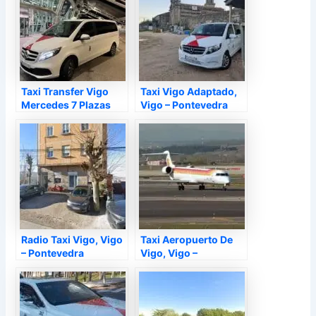
Taxi Transfer Vigo
Taxi Vigo Adaptado,
Mercedes 7 Plazas
Vigo – Pontevedra
Aeropuertos Y Viajes,
Vigo – Pontevedra
Radio Taxi Vigo, Vigo
Taxi Aeropuerto De
– Pontevedra
Vigo, Vigo –
Pontevedra