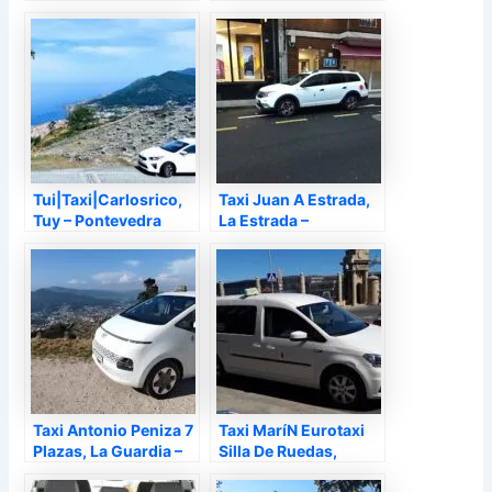
Tui|Taxi|Carlosrico,
Taxi Juan A Estrada,
Tuy – Pontevedra
La Estrada –
Pontevedra
Taxi Antonio Peniza 7
Taxi MaríN Eurotaxi
Plazas, La Guardia –
Silla De Ruedas,
Pontevedra
Marín – Pontevedra