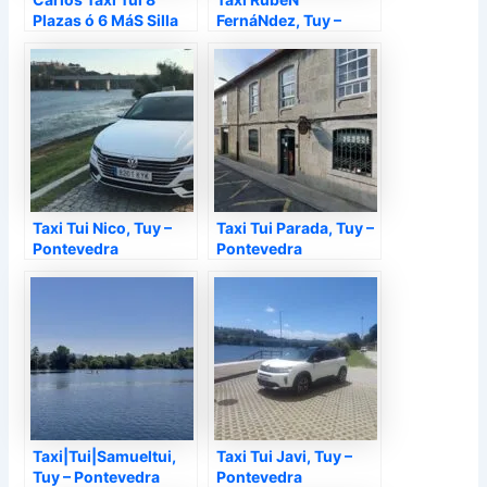
Plazas ó 6 MáS Silla
FernáNdez, Tuy –
De Ruedas, Tuy –
Pontevedra
Pontevedra
Taxi Tui Nico, Tuy –
Taxi Tui Parada, Tuy –
Pontevedra
Pontevedra
Taxi|Tui|Samueltui,
Taxi Tui Javi, Tuy –
Tuy – Pontevedra
Pontevedra