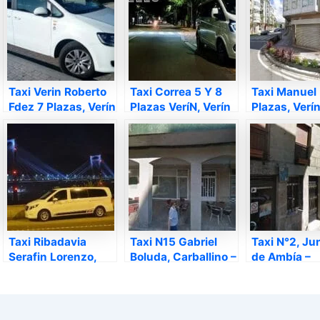
Taxi Verin Roberto
Taxi Correa 5 Y 8
Taxi Manuel
Fdez 7 Plazas, Verín
Plazas VeríN, Verín
Plazas, Verín
– Ourense
– Ourense
Ourense
Taxi Ribadavia
Taxi N15 Gabriel
Taxi N°2, Ju
Serafin Lorenzo,
Boluda, Carballino –
de Ambía –
Ribadavia –
Ourense
Ourense
Ourense