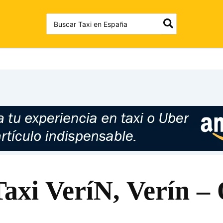
Search
for:
Taxi VeríN, Verín –