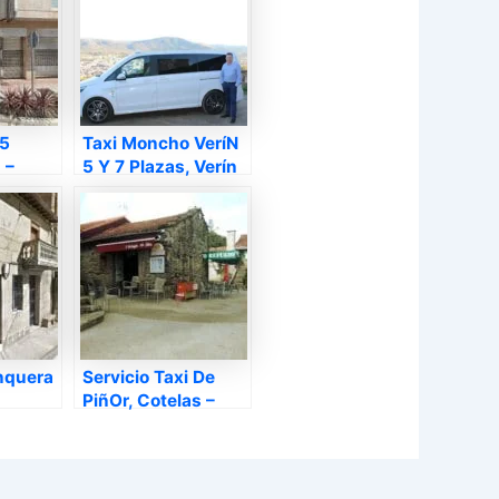
 5
Taxi Moncho VeríN
 –
5 Y 7 Plazas, Verín
– Ourense
nquera
Servicio Taxi De
PiñOr, Cotelas –
Ourense