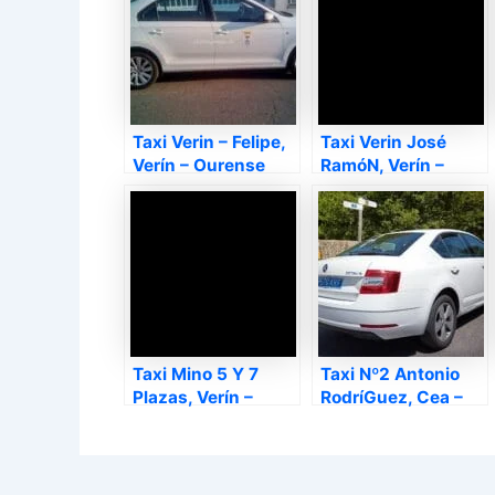
Taxi Verin – Felipe,
Taxi Verin José
Verín – Ourense
RamóN, Verín –
Ourense
Taxi Mino 5 Y 7
Taxi Nº2 Antonio
Plazas, Verín –
RodríGuez, Cea –
Ourense
Ourense