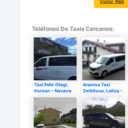
Visitar Web
Teléfonos De Taxis Cercanos:
Taxi Felix Otegi,
Arantxa Taxi
Irurzun – Navarra
Zerbitzua, Leitza –
Navarra