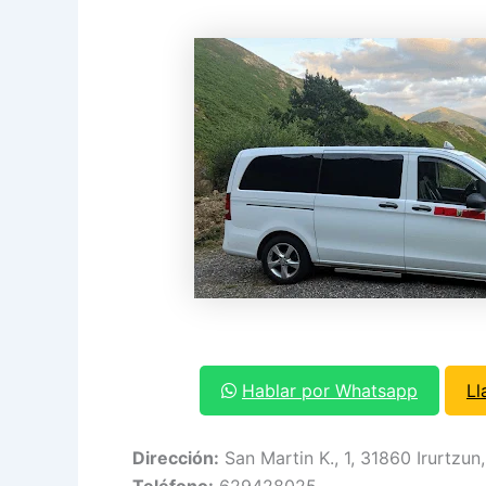
Hablar por Whatsapp
Ll
Dirección:
San Martin K., 1, 31860 Irurtzun,
Teléfono:
629428025.