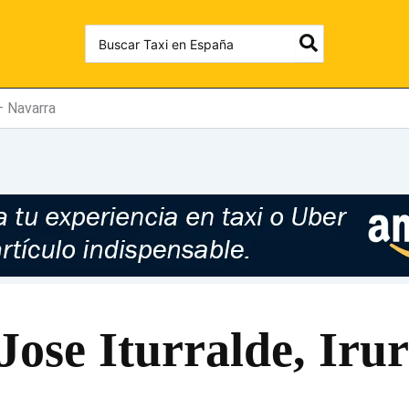
Search
for:
 – Navarra
Jose Iturralde, Ir