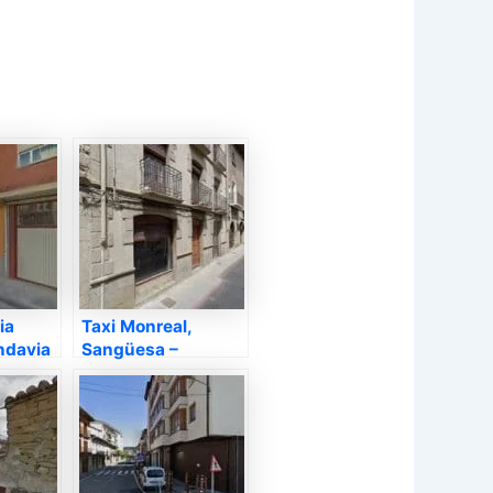
ia
Taxi Monreal,
ndavia
Sangüesa –
Navarra