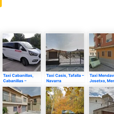
Taxi Cabanillas,
Taxi Casis, Tafalla –
Taxi Mendav
Cabanillas –
Navarra
Josetxo, Me
Navarra
– Navarra