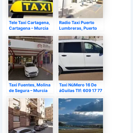
Tele Taxi Cartagena,
Radio Taxi Puerto
Cartagena – Murcia
Lumbreras, Puerto
Lumbreras – Murcia
Taxi Fuentes, Molina
Taxi NúMero 16 De
de Segura – Murcia
áGuilas Tlf: 609 17 77
41 (Taxi 7 Plazas),
Águilas – Murcia