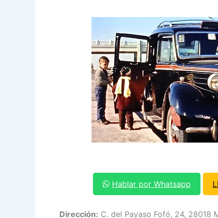
Hablar por Whatsapp
L
Dirección:
C. del Payaso Fofó, 24, 28018 M