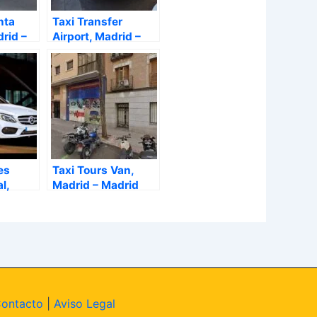
nta
Taxi Transfer
rid –
Airport, Madrid –
Madrid
es
Taxi Tours Van,
l,
Madrid – Madrid
drid
ontacto
|
Aviso Legal