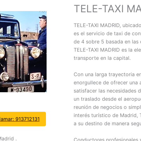
TELE-TAXI M
TELE-TAXI MADRID, ubicado 
es el servicio de taxi de co
de 4 sobre 5 basada en las 
TELE-TAXI MADRID es la ele
transporte en la capital.
Con una larga trayectoria e
enorgullece de ofrecer una 
satisfacer las necesidades d
un traslado desde el aeropue
reunión de negocios o simpl
interés turístico de Madrid
lamar: 913712131
a su destino de manera segu
adrid .
Conductores profesionales y